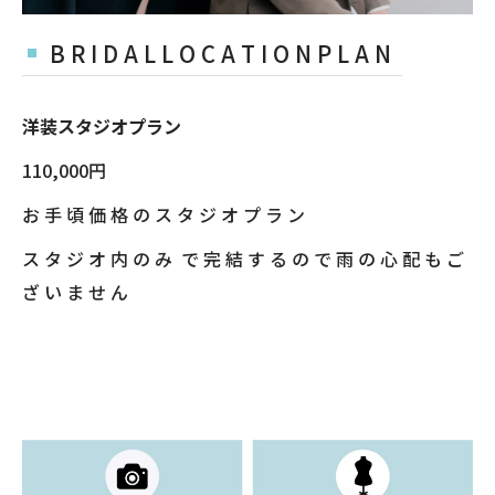
B R I D A L L O C A T I O N P L A N
洋装スタジオプラン
110,000円
お 手 頃 価 格 の ス タ ジ オ プ ラ ン
ス タ ジ オ 内 の み で 完 結 す る の で 雨 の 心 配 も ご
ざ い ま せ ん