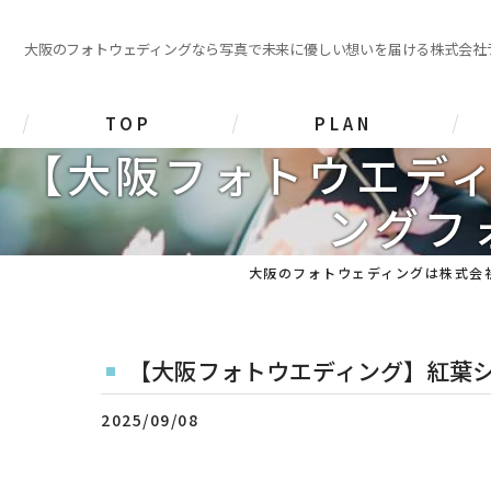
大阪のフォトウェディングなら写真で未来に優しい想いを届ける株式会社
TOP
PLAN
【大阪フォトウエデ
前撮り撮影プラン
ングフ
挙式･披露宴 撮影プラン
大阪のフォトウェディングは株式会
家族写真 撮影プラン
その他 撮影プラン
【大阪フォトウエディング】紅葉
2025/09/08