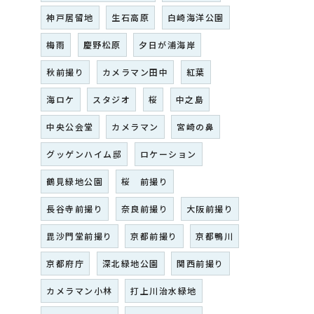
神戸居留地
生石高原
白崎海洋公園
梅雨
慶野松原
夕日が浦海岸
秋前撮り
カメラマン田中
紅葉
海ロケ
スタジオ
桜
中之島
中央公会堂
カメラマン
宮崎の鼻
グッゲンハイム邸
ロケーション
鶴見緑地公園
桜 前撮り
長谷寺前撮り
奈良前撮り
大阪前撮り
毘沙門堂前撮り
京都前撮り
京都鴨川
京都府庁
深北緑地公園
関西前撮り
カメラマン小林
打上川治水緑地