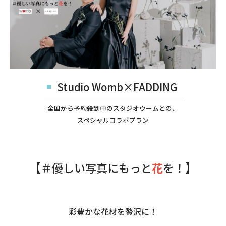
Studio Womb×FADDING
全国から予約殺到中のスタジオウームとの、
スペシャルコラボプラン
【
】
＃優しい写真にもっと
花
を！
彩豊かな花材を贅沢に！