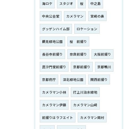
海ロケ
スタジオ
桜
中之島
中央公会堂
カメラマン
宮崎の鼻
グッゲンハイム邸
ロケーション
鶴見緑地公園
桜 前撮り
長谷寺前撮り
奈良前撮り
大阪前撮り
毘沙門堂前撮り
京都前撮り
京都鴨川
京都府庁
深北緑地公園
関西前撮り
カメラマン小林
打上川治水緑地
カメラマン伊藤
カメラマン山﨑
前撮りはラフエイト
カメラマン岡村