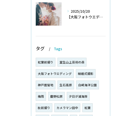
2025/10/20
【大阪フォトウエディング】秋プラン新登場！！！！いち早くチェック！
タグ
Tags
紅葉前撮り
室生山上芸術の森
大阪フォトウエディング
結婚式撮影
神戸居留地
生石高原
白崎海洋公園
梅雨
慶野松原
夕日が浦海岸
秋前撮り
カメラマン田中
紅葉