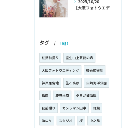
2025/10/20
【大阪フォトウエディング】秋プラン新登場！！！！いち早くチェック！
タグ
Tags
紅葉前撮り
室生山上芸術の森
大阪フォトウエディング
結婚式撮影
神戸居留地
生石高原
白崎海洋公園
梅雨
慶野松原
夕日が浦海岸
秋前撮り
カメラマン田中
紅葉
海ロケ
スタジオ
桜
中之島