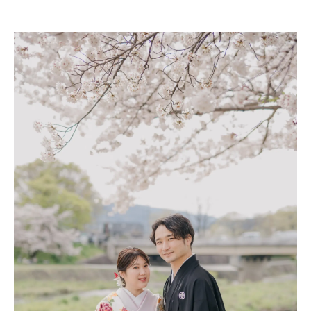
【GALLERY】
【BLOG】