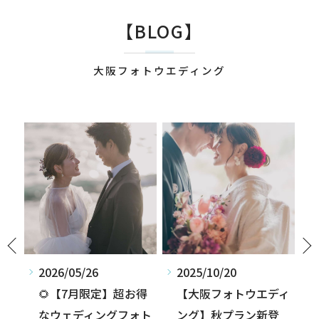
【BLOG】
大阪フォトウエディング
2025/10/20
2025/09/13
得
【大阪フォトウエディ
【大阪フォトウエディ
ォト
ング】秋プラン新登
ング】私服撮影のスス