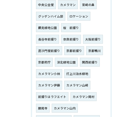
中央公会堂
カメラマン
宮崎の鼻
グッゲンハイム邸
ロケーション
鶴見緑地公園
桜 前撮り
長谷寺前撮り
奈良前撮り
大阪前撮り
毘沙門堂前撮り
京都前撮り
京都鴨川
京都府庁
深北緑地公園
関西前撮り
カメラマン小林
打上川治水緑地
カメラマン伊藤
カメラマン山﨑
前撮りはラフエイト
カメラマン岡村
勝尾寺
カメラマン山内