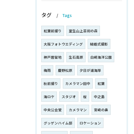
タグ
Tags
紅葉前撮り
室生山上芸術の森
大阪フォトウエディング
結婚式撮影
神戸居留地
生石高原
白崎海洋公園
梅雨
慶野松原
夕日が浦海岸
秋前撮り
カメラマン田中
紅葉
海ロケ
スタジオ
桜
中之島
中央公会堂
カメラマン
宮崎の鼻
グッゲンハイム邸
ロケーション