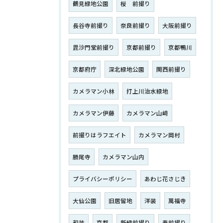
鶴見緑地公園
桜 前撮り
長谷寺前撮り
奈良前撮り
大阪前撮り
毘沙門堂前撮り
京都前撮り
京都鴨川
京都府庁
深北緑地公園
関西前撮り
カメラマン小林
打上川治水緑地
カメラマン伊藤
カメラマン山﨑
前撮りはラフエイト
カメラマン岡村
勝尾寺
カメラマン山内
プライバシーポリシー
あわじ花さじき
大仙公園
旧居留地
洋装
萬福寺
和装
京都
新緑前撮り
春前撮り