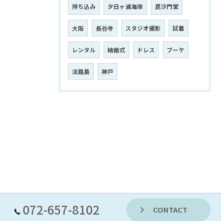
持ち込み
夕日ヶ浦海岸
毘沙門堂
大阪
長谷寺
スタジオ撮影
試着
レンタル
結婚式
ドレス
ブーケ
淡路島
神戸
072-657-8102
CONTACT