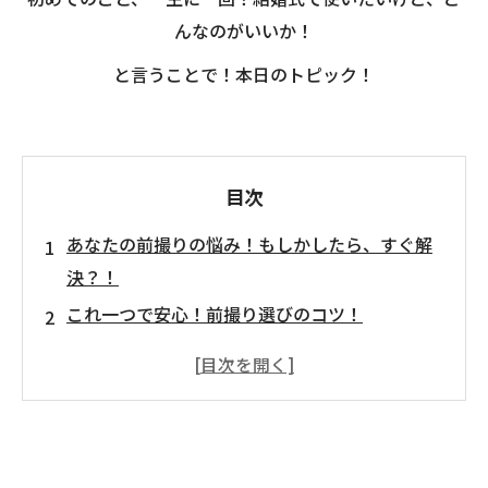
んなのがいいか！
と言うことで！本日のトピック！
目次
あなたの前撮りの悩み！もしかしたら、すぐ解
決？！
これ一つで安心！前撮り選びのコツ！
その① スタジオ選びはなんとなくでいい。
その② どうする？和装Or洋装
その③ ロケ地はデート感覚！
まずはプランナーに皆様のお声を聞かせくださ