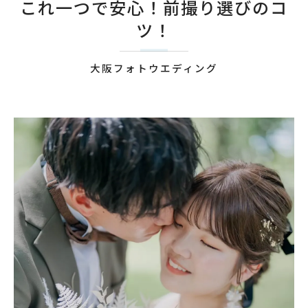
これ一つで安心！前撮り選びのコ
い！
ツ！
野々垣 萌
髙木 京香
大阪フォトウエディング
皆様に届けたい想いを日々綴っています！