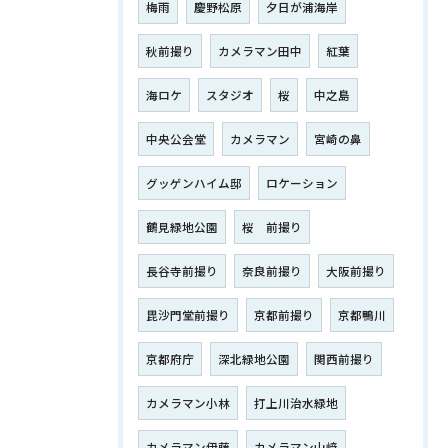
梅雨
慶野松原
夕日が浦海岸
秋前撮り
カメラマン田中
紅葉
海ロケ
スタジオ
桜
中之島
中央公会堂
カメラマン
宮崎の鼻
グッゲンハイム邸
ロケーション
鶴見緑地公園
桜 前撮り
長谷寺前撮り
奈良前撮り
大阪前撮り
毘沙門堂前撮り
京都前撮り
京都鴨川
京都府庁
深北緑地公園
関西前撮り
カメラマン小林
打上川治水緑地
カメラマン伊藤
カメラマン山﨑