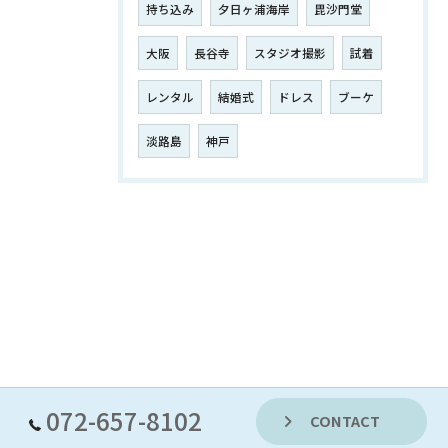
持ち込み
夕日ヶ浦海岸
毘沙門堂
大阪
長谷寺
スタジオ撮影
試着
レンタル
結婚式
ドレス
ブーケ
淡路島
神戸
072-657-8102
CONTACT