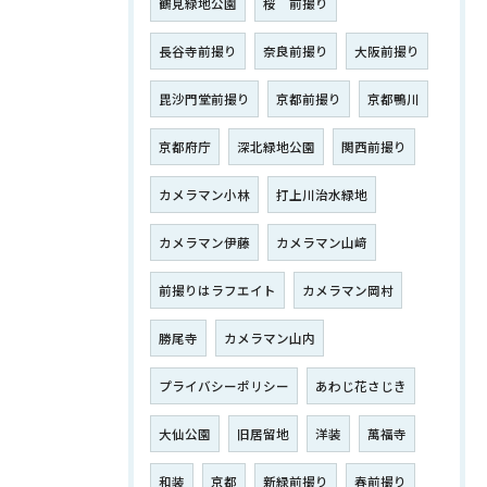
鶴見緑地公園
桜 前撮り
長谷寺前撮り
奈良前撮り
大阪前撮り
毘沙門堂前撮り
京都前撮り
京都鴨川
京都府庁
深北緑地公園
関西前撮り
カメラマン小林
打上川治水緑地
カメラマン伊藤
カメラマン山﨑
前撮りはラフエイト
カメラマン岡村
勝尾寺
カメラマン山内
プライバシーポリシー
あわじ花さじき
大仙公園
旧居留地
洋装
萬福寺
和装
京都
新緑前撮り
春前撮り