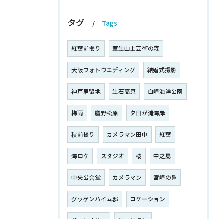
タグ
Tags
紅葉前撮り
室生山上芸術の森
大阪フォトウエディング
結婚式撮影
神戸居留地
生石高原
白崎海洋公園
梅雨
慶野松原
夕日が浦海岸
秋前撮り
カメラマン田中
紅葉
海ロケ
スタジオ
桜
中之島
中央公会堂
カメラマン
宮崎の鼻
グッゲンハイム邸
ロケーション