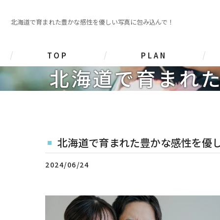
北海道で育まれた豊かな感性を優しい写真に包み込んで！
TOP
PLAN
北海道で育まれ
前撮り撮影プラン
挙式･披露宴 撮影プラン
家族写真 撮影プラン
北海道で育まれた豊かな感性を優
その他 撮影プラン
2024/06/24