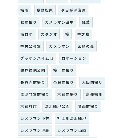
梅雨
慶野松原
夕日が浦海岸
秋前撮り
カメラマン田中
紅葉
海ロケ
スタジオ
桜
中之島
中央公会堂
カメラマン
宮崎の鼻
グッゲンハイム邸
ロケーション
鶴見緑地公園
桜 前撮り
長谷寺前撮り
奈良前撮り
大阪前撮り
毘沙門堂前撮り
京都前撮り
京都鴨川
京都府庁
深北緑地公園
関西前撮り
カメラマン小林
打上川治水緑地
カメラマン伊藤
カメラマン山﨑