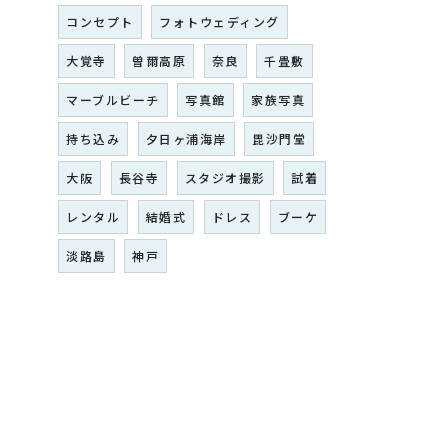
コンセプト
フォトウェディング
大覚寺
曽爾高原
奈良
千畳敷
マーブルビーチ
写真館
家族写真
持ち込み
夕日ヶ浦海岸
毘沙門堂
大阪
長谷寺
スタジオ撮影
試着
レンタル
結婚式
ドレス
ブーケ
淡路島
神戸