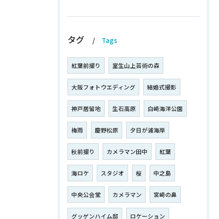
タグ
Tags
紅葉前撮り
室生山上芸術の森
大阪フォトウエディング
結婚式撮影
神戸居留地
生石高原
白崎海洋公園
梅雨
慶野松原
夕日が浦海岸
秋前撮り
カメラマン田中
紅葉
海ロケ
スタジオ
桜
中之島
中央公会堂
カメラマン
宮崎の鼻
グッゲンハイム邸
ロケーション