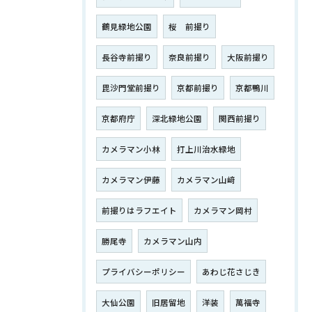
鶴見緑地公園
桜 前撮り
長谷寺前撮り
奈良前撮り
大阪前撮り
毘沙門堂前撮り
京都前撮り
京都鴨川
京都府庁
深北緑地公園
関西前撮り
カメラマン小林
打上川治水緑地
カメラマン伊藤
カメラマン山﨑
前撮りはラフエイト
カメラマン岡村
勝尾寺
カメラマン山内
プライバシーポリシー
あわじ花さじき
大仙公園
旧居留地
洋装
萬福寺