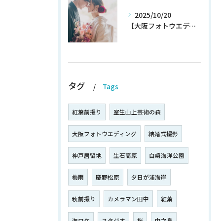
2025/10/20
【大阪フォトウエディング】秋プラン新登場！！！！いち早くチェック！
タグ
Tags
紅葉前撮り
室生山上芸術の森
大阪フォトウエディング
結婚式撮影
神戸居留地
生石高原
白崎海洋公園
梅雨
慶野松原
夕日が浦海岸
秋前撮り
カメラマン田中
紅葉
海ロケ
スタジオ
桜
中之島