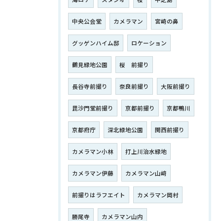
中央公会堂
カメラマン
宮崎の鼻
グッゲンハイム邸
ロケーション
鶴見緑地公園
桜 前撮り
長谷寺前撮り
奈良前撮り
大阪前撮り
毘沙門堂前撮り
京都前撮り
京都鴨川
京都府庁
深北緑地公園
関西前撮り
カメラマン小林
打上川治水緑地
カメラマン伊藤
カメラマン山﨑
前撮りはラフエイト
カメラマン岡村
勝尾寺
カメラマン山内