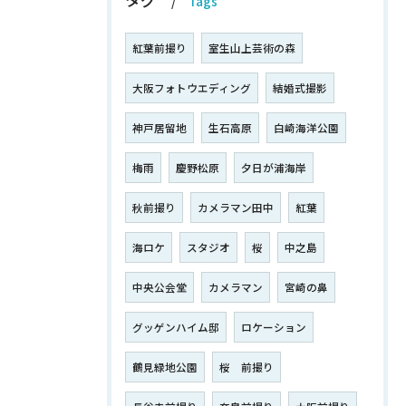
Tags
紅葉前撮り
室生山上芸術の森
大阪フォトウエディング
結婚式撮影
神戸居留地
生石高原
白崎海洋公園
梅雨
慶野松原
夕日が浦海岸
秋前撮り
カメラマン田中
紅葉
海ロケ
スタジオ
桜
中之島
中央公会堂
カメラマン
宮崎の鼻
グッゲンハイム邸
ロケーション
鶴見緑地公園
桜 前撮り