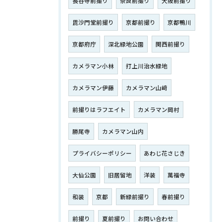
長谷寺前撮り
奈良前撮り
大阪前撮り
毘沙門堂前撮り
京都前撮り
京都鴨川
京都府庁
深北緑地公園
関西前撮り
カメラマン小林
打上川治水緑地
カメラマン伊藤
カメラマン山﨑
前撮りはラフエイト
カメラマン岡村
勝尾寺
カメラマン山内
プライバシーポリシー
あわじ花さじき
大仙公園
旧居留地
洋装
萬福寺
和装
京都
新緑前撮り
春前撮り
前撮り
夏前撮り
お問い合わせ