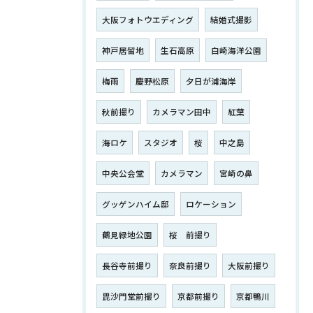
大阪フォトウエディング
結婚式撮影
神戸居留地
生石高原
白崎海洋公園
梅雨
慶野松原
夕日が浦海岸
秋前撮り
カメラマン田中
紅葉
海ロケ
スタジオ
桜
中之島
中央公会堂
カメラマン
宮崎の鼻
グッゲンハイム邸
ロケーション
鶴見緑地公園
桜 前撮り
長谷寺前撮り
奈良前撮り
大阪前撮り
毘沙門堂前撮り
京都前撮り
京都鴨川