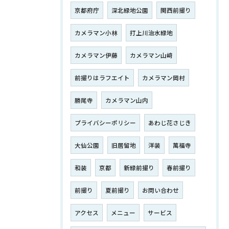
京都府庁
深北緑地公園
関西前撮り
カメラマン小林
打上川治水緑地
カメラマン伊藤
カメラマン山﨑
前撮りはラフエイト
カメラマン岡村
勝尾寺
カメラマン山内
プライバシーポリシー
あわじ花さじき
大仙公園
旧居留地
洋装
萬福寺
和装
京都
新緑前撮り
春前撮り
前撮り
夏前撮り
お問い合わせ
アクセス
メニュー
サービス