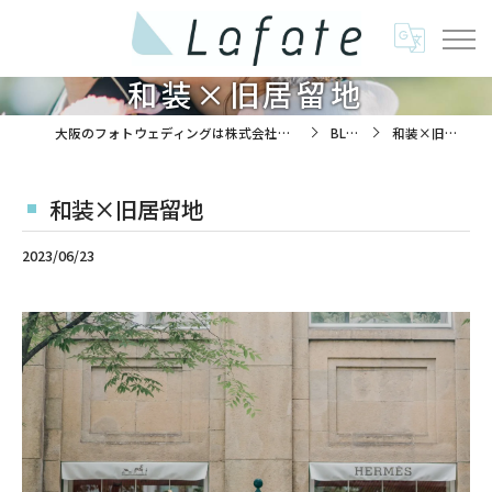
和装×旧居留地
大阪のフォトウェディングは株式会社ラフエイト
BLOG
和装×旧居留地
和装×旧居留地
2023/06/23