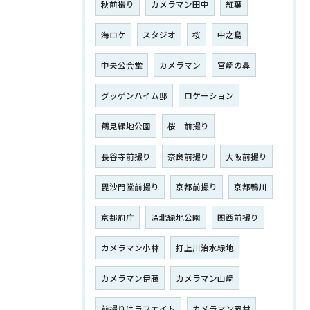
秋前撮り
カメラマン田中
紅葉
海ロケ
スタジオ
桜
中之島
中央公会堂
カメラマン
宮崎の鼻
グッゲンハイム邸
ロケーション
鶴見緑地公園
桜 前撮り
長谷寺前撮り
奈良前撮り
大阪前撮り
毘沙門堂前撮り
京都前撮り
京都鴨川
京都府庁
深北緑地公園
関西前撮り
カメラマン小林
打上川治水緑地
カメラマン伊藤
カメラマン山﨑
前撮りはラフエイト
カメラマン岡村