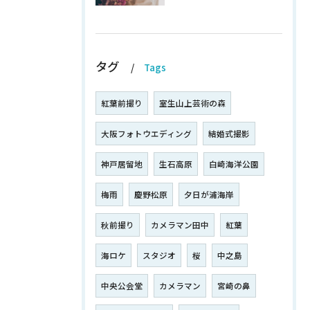
タグ
Tags
紅葉前撮り
室生山上芸術の森
大阪フォトウエディング
結婚式撮影
神戸居留地
生石高原
白崎海洋公園
梅雨
慶野松原
夕日が浦海岸
秋前撮り
カメラマン田中
紅葉
海ロケ
スタジオ
桜
中之島
中央公会堂
カメラマン
宮崎の鼻