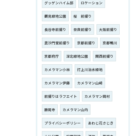
グッゲンハイム邸
ロケーション
鶴見緑地公園
桜 前撮り
長谷寺前撮り
奈良前撮り
大阪前撮り
毘沙門堂前撮り
京都前撮り
京都鴨川
京都府庁
深北緑地公園
関西前撮り
カメラマン小林
打上川治水緑地
カメラマン伊藤
カメラマン山﨑
前撮りはラフエイト
カメラマン岡村
勝尾寺
カメラマン山内
プライバシーポリシー
あわじ花さじき