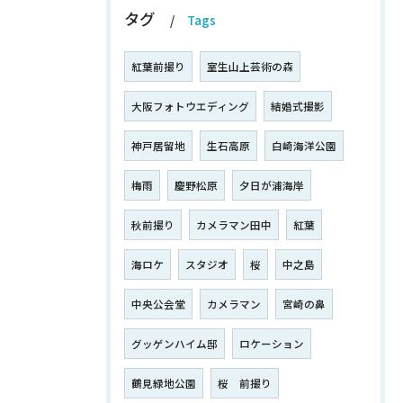
タグ
Tags
紅葉前撮り
室生山上芸術の森
大阪フォトウエディング
結婚式撮影
神戸居留地
生石高原
白崎海洋公園
梅雨
慶野松原
夕日が浦海岸
秋前撮り
カメラマン田中
紅葉
海ロケ
スタジオ
桜
中之島
中央公会堂
カメラマン
宮崎の鼻
グッゲンハイム邸
ロケーション
鶴見緑地公園
桜 前撮り