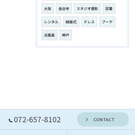
大阪
長谷寺
スタジオ撮影
試着
レンタル
結婚式
ドレス
ブーケ
淡路島
神戸
072-657-8102
CONTACT