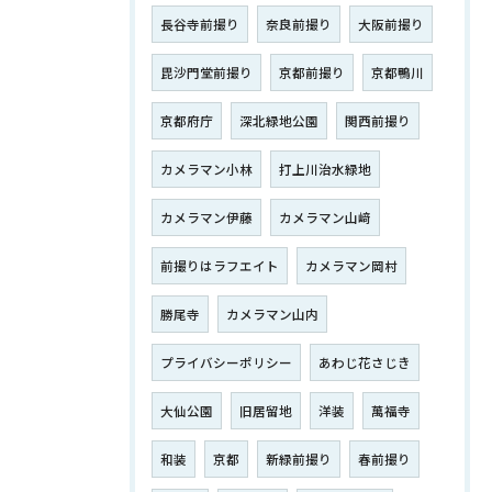
長谷寺前撮り
奈良前撮り
大阪前撮り
毘沙門堂前撮り
京都前撮り
京都鴨川
京都府庁
深北緑地公園
関西前撮り
カメラマン小林
打上川治水緑地
カメラマン伊藤
カメラマン山﨑
前撮りはラフエイト
カメラマン岡村
勝尾寺
カメラマン山内
プライバシーポリシー
あわじ花さじき
大仙公園
旧居留地
洋装
萬福寺
和装
京都
新緑前撮り
春前撮り